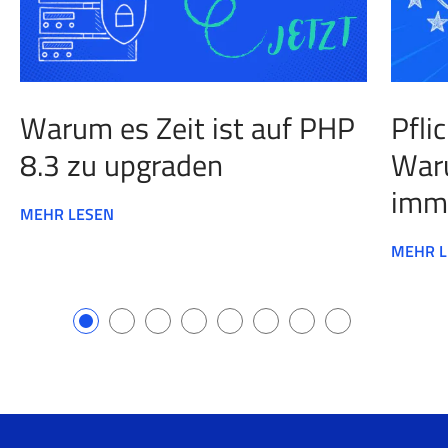
Warum es Zeit ist auf PHP
Pfli
8.3 zu upgraden
Waru
imm
MEHR LESEN
MEHR L