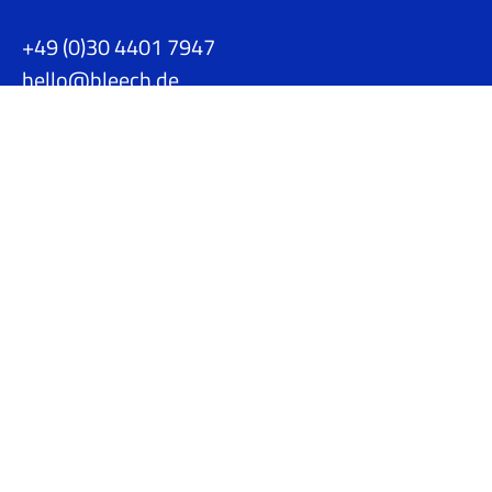
+49 (0)30 4401 7947
hello@bleech.de
Jobs
Datenschutz
AGB
Impressum