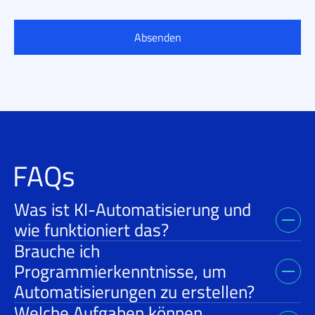
BITTE LASSE DIESES FELD LEER.
BITTE LASSE DIESES FELD LEER.
BITTE LASSE DIESES FELD LEER.
FAQs
Was ist KI-Automatisierung und
wie funktioniert das?
Brauche ich
Programmierkenntnisse, um
Automatisierungen zu erstellen?
Welche Aufgaben können